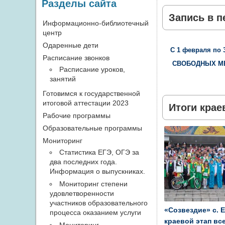
Разделы сайта
Запись в п
Информационно-библиотечный
центр
Одаренные дети
С 1 февраля по
Расписание звонков
СВОБОДНЫХ МЕС
Расписание уроков,
занятий
Готовимся к государственной
итоговой аттестации 2023
Итоги крае
Рабочие программы
Образовательные программы
Мониторинг
Статистика ЕГЭ, ОГЭ за
два последних года.
Информация о выпускниках.
Мониторинг степени
удовлетворенности
участников образовательного
«Созвездие» с. 
процесса оказанием услуги
краевой этап вс