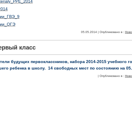
terialy_PPE_2014
2014
ции_ГВЭ_9
ции_ОГЭ
05.05.2014 | Опубликовано в :
Ново
ервый класс
ели будущих первоклассников, набора 2014-2015 учебного г
его ребенка в школу. 14 свободных мест по состоянию на 05.0
| Опубликовано в :
Ново