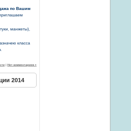
родажа по Вашим
 приглашаем
туки, манжеты),
казначею класса
а.
сти
|
Нет комментариев »
ции 2014