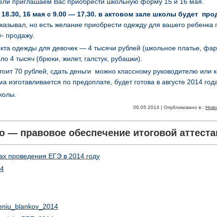
ли приглашаем Вас приобрести школьную форму 15 и 16 мая.
о 18.30, 16 мая с 9.00 — 17.30. в актовом зале школы будет п
заказывал, но есть желание приобрести одежду для вашего ребенка
- продажу.
кта одежды для девочек — 4 тысячи рублей (школьное платье, фар
ло 4 тысяч (брюки, жилет, галстук, рубашки).
оит 70 рублей, сдать деньги можно классному руководителю или 
а изготавливается по предоплате, будет готова в августе 2014 год
колы.
06.05.2014 | Опубликовано в :
Ново
 — правовое обеспечение итоговой аттеста
ах проведения ЕГЭ в 2014 году
4
eniu_blankov_2014