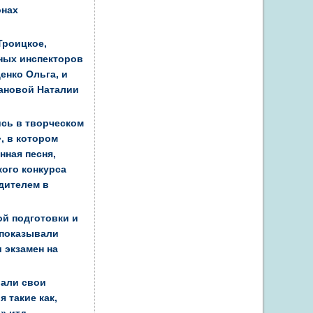
онах
Троицкое,
ных инспекторов
енко Ольга, и
зановой Наталии
ись в творческом
, в котором
нная песня,
кого конкурса
дителем в
ой подготовки и
 показывали
 экзамен на
вали свои
 такие как,