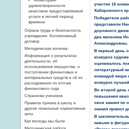
Мониторинг
участие 16 кома
удовлетворенности
Хабаровского кр
качеством предоставляемой
услуги в летний период
Победители райо
времени
представили Нан
Охрана труда и безопасность
дорожного движе
учреждения. Коллективный
два мальчика Ис
договор
Александровны.
Методическая копилка
В первый день с
Информация о результатах
конкурсе художе
деятельности, об
оценивалось пок
использовании имущества, о
литературный мо
поступлении финансовых и
командой жюри 
материальных средств и об их
конкурсе лучшей
расходовании по итогам
финансового года
Во второй день 
Страничка учеников
повышения квал
свои знания по 
Правила приема в школу и
другие локальные нормативные
знания правил 
акты
В заключительн
Как молоды мы были
навыки в фигурн
Методическая работа