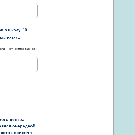
 в школу. 10
ый класс»
сти
|
Нет комментариев »
ского центра
тоялся очередной
енстве приняли