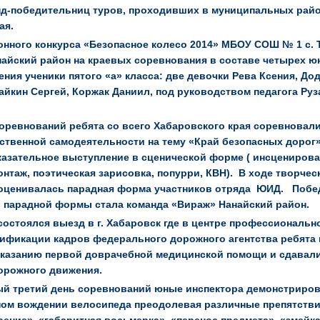
нд-победительниц туров, проходивших в муниципальных рай
ая.
нного конкурса «Безопасное колесо 2014» МБОУ СОШ № 1 с. 
айский район на краевых соревнования в составе четырех ю
ния ученики пятого «а» класса: две девочки Рева Ксения, Дод
айкин Сергей, Ко
ржак Даниил, под руководством педагога Ру
оревнований ребята со всего Хабаровского края соревновал
ственной самодеятельности на тему «Край безопасных дорог»
азательное выступление в сценической форме ( инсценирова
нтаж, поэтическая зарисовка, попурри, КВН). В ходе творчес
оценивалась парадная форма участников отряда ЮИД. Побе
 парадной формы стала команда «Вираж» Нанайский район.
состоялся выезд в г. Хабаровск где в центре профессиональн
ификации кадров федерального дорожного агентства ребята
оказанию первой доврачебной медицинской помощи и сдавали
дорожного движения.
ый третий день соревнований юные инспектора демонстриро
ом вождении велосипеда преодолевая различные препятствия