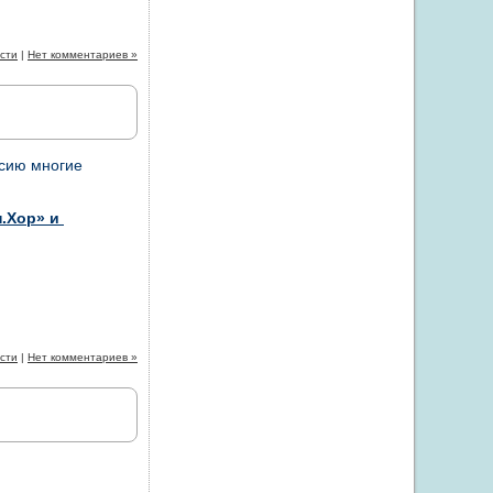
сти
|
Нет комментариев »
ссию многие
.Хор» и
сти
|
Нет комментариев »