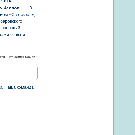
» итд.
ых баллов.
В
нием «Светофор»,
абаровского
ревнований
тами со всей
сти
|
Нет комментариев »
и. Наша команда