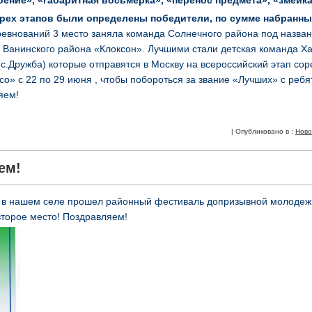
оение», «габаритная восьмерка», «перенос предмета», «змейка
трех этапов были определены победители, по сумме набранн
ревнований 3 место заняла команда Солнечного района под назва
Ванинского района «Клоксон». Лучшими стали детская команда Х
с.Дружба) которые отправятся в Москву на всероссийский этап со
о» с 22 по 29 июня , чтобы побороться за звание «Лучших» с ребя
яем!
| Опубликовано в :
Ново
ем!
а в нашем селе прошел районный фестиваль допризывной молодеж
второе место! Поздравляем!