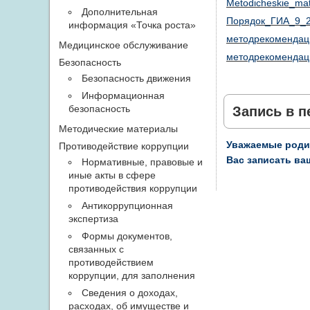
Metodicheskie_ma
Дополнительная
Порядок_ГИА_9_
информация «Точка роста»
методрекоменда
Медицинское обслуживание
методрекоменда
Безопасность
Безопасность движения
Информационная
безопасность
Запись в п
Методические материалы
Уважаемые родит
Противодействие коррупции
Вас записать ваш
Нормативные, правовые и
иные акты в сфере
противодействия коррупции
Антикоррупционная
экспертиза
Формы документов,
связанных с
противодействием
коррупции, для заполнения
Сведения о доходах,
расходах, об имуществе и