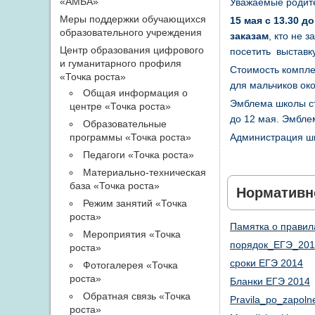
«АМБА»
Уважаемые родите
Меры поддержки обучающихся
15 мая с 13.30 д
образовательного учреждения
заказам
, кто не 
Центр образования цифрового
посетить выставку
и гуманитарного профиля
Стоимость компле
«Точка роста»
для мальчиков око
Общая информация о
Эмблема школы ст
центре «Точка роста»
до 12 мая. Эмблем
Образовательные
программы «Точка роста»
Администрация ш
Педагоги «Точка роста»
Материально-техническая
база «Точка роста»
Нормативно
Режим занятий «Точка
роста»
Памятка о правил
Мероприятия «Точка
порядок_ЕГЭ_201
роста»
сроки ЕГЭ 2014
Фотогалерея «Точка
роста»
Б
ланки ЕГЭ 2014
Обратная связь «Точка
Pravila_po_zapoln
роста»