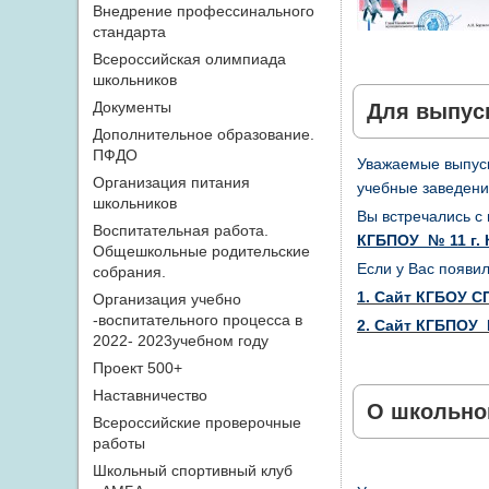
Внедрение профессинального
стандарта
Всероссийская олимпиада
школьников
Документы
Для выпуск
Дополнительное образование.
ПФДО
Уважаемые выпуск
Организация питания
учебные заведени
школьников
Вы встречались с
Воспитательная работа.
КГБПОУ № 11 г.
Общешкольные родительские
Если у Вас появи
собрания.
1. Сайт КГБОУ 
Организация учебно
-воспитательного процесса в
2. Сайт КГБПОУ 
2022- 2023учебном году
Проект 500+
Наставничество
О школьной
Всероссийские проверочные
работы
Школьный спортивный клуб